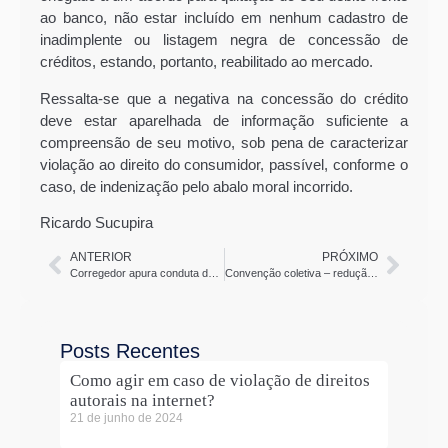
ao banco, não estar incluído em nenhum cadastro de
inadimplente ou listagem negra de concessão de
créditos, estando, portanto, reabilitado ao mercado.
Ressalta-se que a negativa na concessão do crédito
deve estar aparelhada de informação suficiente a
compreensão de seu motivo, sob pena de caracterizar
violação ao direito do consumidor, passível, conforme o
caso, de indenização pelo abalo moral incorrido.
Ricardo Sucupira
ANTERIOR
PRÓXIMO
Corregedor apura conduta de magistrados no caso do HC do ex-presidente Lula
Convenção coletiva – redução de custos e mais segurança na relação patrão / empregado
Posts Recentes
Como agir em caso de violação de direitos
autorais na internet?
21 de junho de 2024